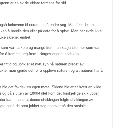
renn er en av de eldste formene for ski.
e også behovene til nordmenn å endre seg. Man fikk dekket
kken å handle den eller på cafe for å spise. Man behøvde ikke
ruke skiene, endret.
l som var raskere og mange kommunikasjonsformer som var
i for å komme seg frem i Norges arierte landskap.
fritid og utviklet et nytt syn på naturen preget av
akte, man gjorde det for å oppleve naturen og alt naturen har å
a ble det faktisk en egen mote. Skiene ble etter hvert en kilde
 og på slutten av 1800-tallet kom det forskjellige skiklubber,
ter kan man si at denne utviklingen fulgte utviklingen av
fulgte også de som jobbet seg oppover på den sosiale