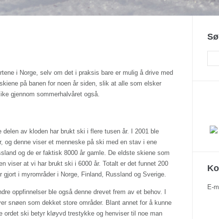
Sø
tene i Norge, selv om det i praksis bare er mulig å drive med
skiene på banen for noen år siden, slik at alle som elsker
 like gjennom sommerhalvåret også.
delen av kloden har brukt ski i flere tusen år. I 2001 ble
r, og denne viser et menneske på ski med en stav i ene
ssland og de er faktisk 8000 år gamle. De eldste skiene som
 viser at vi har brukt ski i 6000 år. Totalt er det funnet 200
Ko
er gjort i myrområder i Norge, Finland, Russland og Sverige.
E-m
dre oppfinnelser ble også denne drevet frem av et behov. I
over snøen som dekket store områder. Blant annet for å kunne
e ordet ski betyr kløyvd trestykke og henviser til noe man