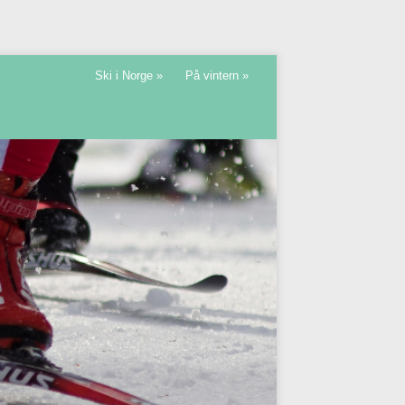
Ski i Norge
»
På vintern
»