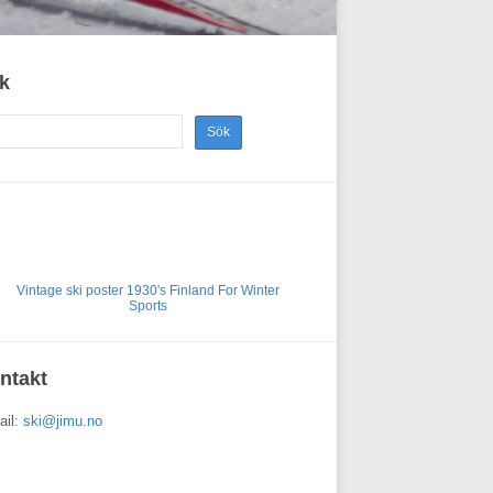
k
ntakt
ail:
ski@jimu.no