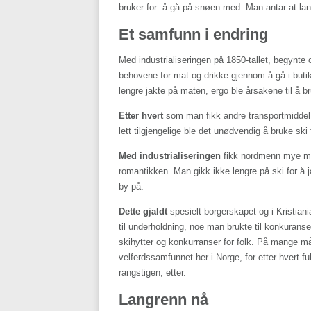
bruker for å gå på snøen med. Man antar at lang
Et samfunn i endring
Med industrialiseringen på 1850-tallet, begynt
behovene for mat og drikke gjennom å gå i buti
lengre jakte på maten, ergo ble årsakene til å b
Etter hvert
som man fikk andre transportmidde
lett tilgjengelige ble det unødvendig å bruke sk
Med industrialiseringen
fikk nordmenn mye mer 
romantikken. Man gikk ikke lengre på ski for å j
by på.
Dette gjaldt
spesielt borgerskapet og i Kristiani
til underholdning, noe man brukte til konkuranser
skihytter og konkurranser for folk. På mange må
velferdssamfunnet her i Norge, for etter hvert 
rangstigen, etter.
Langrenn nå