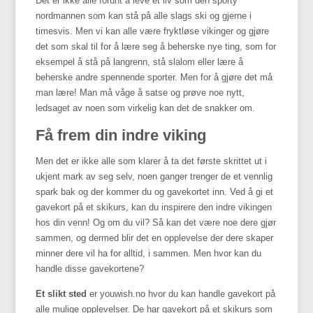
Det er ikke alle forunt å leve et liv som den sporty
nordmannen som kan stå på alle slags ski og gjerne i
timesvis. Men vi kan alle være fryktløse vikinger og gjøre
det som skal til for å lære seg å beherske nye ting, som for
eksempel å stå på langrenn, stå slalom eller lære å
beherske andre spennende sporter. Men for å gjøre det må
man lære! Man må våge å satse og prøve noe nytt,
ledsaget av noen som virkelig kan det de snakker om.
Få frem din indre viking
Men det er ikke alle som klarer å ta det første skrittet ut i
ukjent mark av seg selv, noen ganger trenger de et vennlig
spark bak og der kommer du og gavekortet inn. Ved å gi et
gavekort på et skikurs, kan du inspirere den indre vikingen
hos din venn! Og om du vil? Så kan det være noe dere gjør
sammen, og dermed blir det en opplevelse der dere skaper
minner dere vil ha for alltid, i sammen. Men hvor kan du
handle disse gavekortene?
Et slikt sted
er youwish.no hvor du kan handle gavekort på
alle mulige opplevelser. De har gavekort på et skikurs som