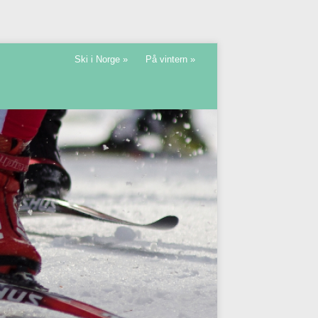
Ski i Norge
»
På vintern
»