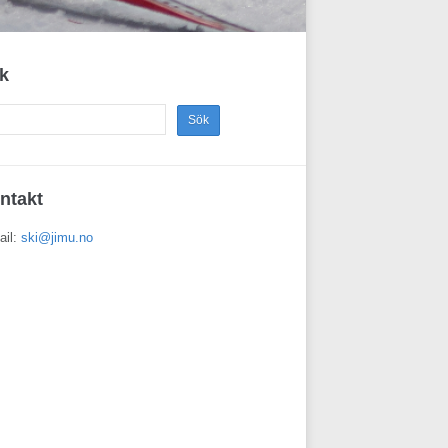
k
ntakt
ail:
ski@jimu.no