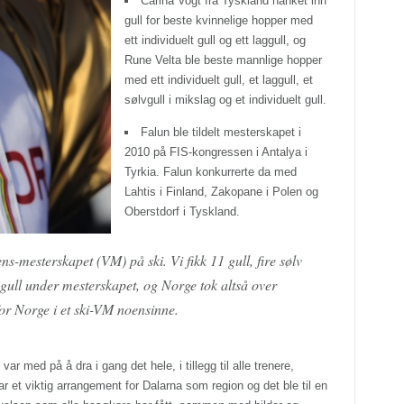
Carina Vogt fra Tyskland hanket inn
gull for beste kvinnelige hopper med
ett individuelt gull og ett laggull, og
Rune Velta ble beste mannlige hopper
med ett individuelt gull, et laggull, et
sølvgull i mikslag og et individuelt gull.
Falun ble tildelt mesterskapet i
2010 på FIS-kongressen i Antalya i
Tyrkia. Falun konkurrerte da med
Lahtis i Finland, Zakopane i Polen og
Oberstdorf i Tyskland.
ns-mesterskapet (VM) på ski. Vi fikk 11 gull, fire sølv
1 gull under mesterskapet, og Norge tok altså over
 for Norge i et ski-VM noensinne.
r med på å dra i gang det hele, i tillegg til alle trenere,
 et viktig arrangement for Dalarna som region og det ble til en