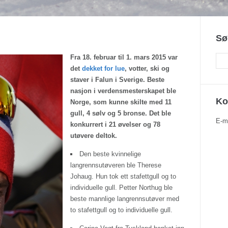
Sø
Fra 18. februar til 1. mars 2015 var
det
dekket for lue
, votter, ski og
staver i Falun i Sverige. Beste
nasjon i verdensmesterskapet ble
Ko
Norge, som kunne skilte med 11
gull, 4 sølv og 5 bronse. Det ble
E-m
konkurrert i 21 øvelser og 78
utøvere deltok.
Den beste kvinnelige
langrennsutøveren ble Therese
Johaug. Hun tok ett stafettgull og to
individuelle gull. Petter Northug ble
beste mannlige langrennsutøver med
to stafettgull og to individuelle gull.