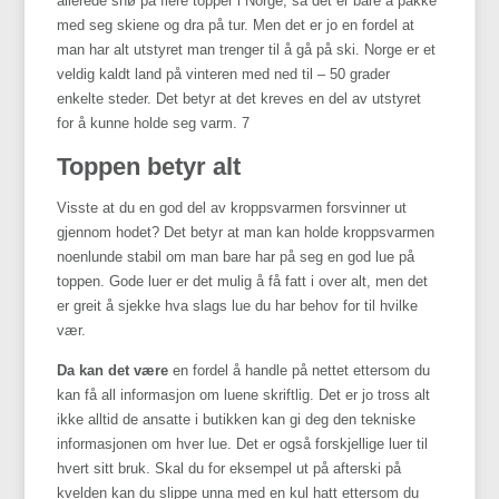
allerede snø på flere topper i Norge, så det er bare å pakke
med seg skiene og dra på tur. Men det er jo en fordel at
man har alt utstyret man trenger til å gå på ski. Norge er et
veldig kaldt land på vinteren med ned til – 50 grader
enkelte steder. Det betyr at det kreves en del av utstyret
for å kunne holde seg varm. 7
Toppen betyr alt
Visste at du en god del av kroppsvarmen forsvinner ut
gjennom hodet? Det betyr at man kan holde kroppsvarmen
noenlunde stabil om man bare har på seg en god lue på
toppen. Gode luer er det mulig å få fatt i over alt, men det
er greit å sjekke hva slags lue du har behov for til hvilke
vær.
Da kan det være
en fordel å handle på nettet ettersom du
kan få all informasjon om luene skriftlig. Det er jo tross alt
ikke alltid de ansatte i butikken kan gi deg den tekniske
informasjonen om hver lue. Det er også forskjellige luer til
hvert sitt bruk. Skal du for eksempel ut på afterski på
kvelden kan du slippe unna med en kul hatt ettersom du